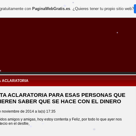
*
 gratuitamente con
PaginaWebGratis.es
. ¿Quieres tener tu propio sitio web?
*
*
*
*
*
A ACLARATORIA
TA ACLARATORIA PARA ESAS PERSONAS QUE
IEREN SABER QUE SE HACE CON EL DINERO
e noviembre de 2014 a la(s) 17:35
dos amigos y amigas, hoy estoy contenta y Feliz, por todo lo que ayer nos
ecio en el desfile,