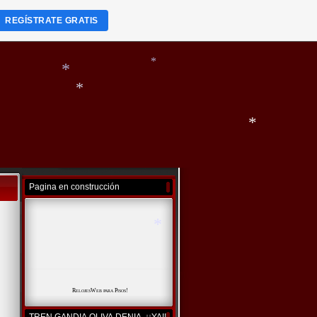
*
REGÍSTRATE GRATIS
*
*
*
*
*
Pagina en construcción
*
RelojesWeb
para
Pisos
!