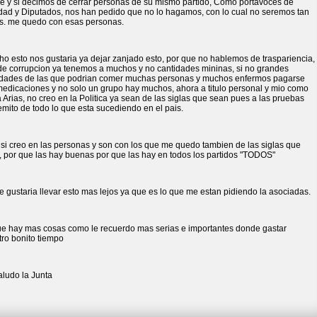
re y si decimos de cerrar personas de su mismo partido, Como portavoces de
dad y Diputados, nos han pedido que no lo hagamos, con lo cual no seremos tan
s. me quedo con esas personas.
ho esto nos gustaria ya dejar zanjado esto, por que no hablemos de traspariencia,
de corrupcion ya tenemos a muchos y no cantidades mininas, si no grandes
idades de las que podrian comer muchas personas y muchos enfermos pagarse
medicaciones y no solo un grupo hay muchos, ahora a titulo personal y mio como
 Arias, no creo en la Politica ya sean de las siglas que sean pues a las pruebas
mito de todo lo que esta sucediendo en el pais.
si creo en las personas y son con los que me quedo tambien de las siglas que
, por que las hay buenas por que las hay en todos los partidos "TODOS"
 gustaria llevar esto mas lejos ya que es lo que me estan pidiendo la asociadas.
ue hay mas cosas como le recuerdo mas serias e importantes donde gastar
tro bonito tiempo
aludo la Junta