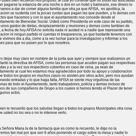
 usted bien recuerdo nos propuso, al cual yo conteste que no todas las asociadas
n pagarse la estancia de una noche o dos en un hotel y balneario, ese dinero lo
namos a dar de comer alguna familia que otra,ya que AFISA, es apolitica, la
iacion se sustenta con la pocas cuotas que pagan las que pueden, y lo demas con
actos que hacemos y con lo que el ayuntamiento nos concede desde el
rtamento de Bienestar Social. Usted como Presidenta en este caso de su partido,
e unos gastos de dietas, desplazamiento y reuniones y demas como tambien de
 a fecha de hoy AFISA no solicita nada ni austed ni a nadie que represente una
acion ni ningun partido ni cuentas ni trasparencia, ya que bastante tenemos con
e vivimos dia a dia, como a la vez luchar para la investigacion y informar a los
nes para que no pasen por lo que nosotros.
ro dejar muy claro en nombre de la junta que ayer y siempre que realizamos un
 tanto la directiva de AFISA, como las personas que acuden pagan sus respectivas
das y a la vez sus respectivos cubiertos en caso de cena, ya sean de
tamiento al cual les estamos muy agradecidos por todo su apoyo y colaboracion
ue todos los grupos en muchos casos no asisten por otros actos, pero nos ayudan
ando entradas y lo que haga falta, AFISA se siente muy orgullosa de las
nas de todo el Ayuntamiento, tanto trabajadores, policia y demas incluso de
nos de sus compañeros de Grupo a los cuales si hemos tenido el Placer de tener
lgunos actos.
en le recuerdo que los saludas llegan a todos los grupos Municipales otra cosa
e usted no los vea o no le interese verlo.
a Señora Maria la de la farmacia que es como la recuerdo, le digo no la
aremos tan mal por que son 8 años poniendo el cargo sobre la mesa y nadie lo