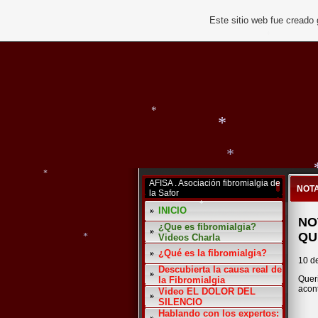
*
*
Este sitio web fue creado
*
*
*
*
*
AFISA . Asociación fibromialgia de
*
NOT
la Safor
*
*
INICIO
NO
¿Que es fibromialgia?
QU
Videos Charla
*
¿Qué es la fibromialgia?
10 d
Descubierta la causa real de
Queri
la Fibromialgia
acont
Video EL DOLOR DEL
*
*
SILENCIO
Hablando con los expertos: