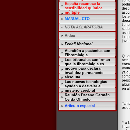
como
España reconoce la
podia
sensibilidad química
desti
múltiple
asoc
los 
MANUAL CTO
depa
tien
NOTA ACLARATORIA
sede,
asoci
Video
lo qu
jove
Fedafi Nacional
Atendión a pacientes con
Fibromialgia
Quie
Los tribunales confirman
acto,
que la fibromialgia es
entra
Ayun
motivo para declarar
ya q
invalidez permanente
compr
absoluta
perso
Las nuevas tecnologías
algu
ayudan a desvelar el
en a
misterio cerebral
Reunión Decano Germán
Cerda Olmedo
Tambi
Artículo especial
es qu
Y a l
llev