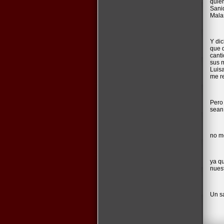
quie
Sani
Mala
Y dic
que 
cant
sus 
Luisa
me re
Pero 
sean
no me
ya q
nues
Un s