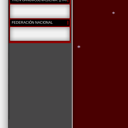
TREN GANDIA,OLIVA,DENIA. ¡¡YA!!
FEDERACIÓN NACIONAL
*
*