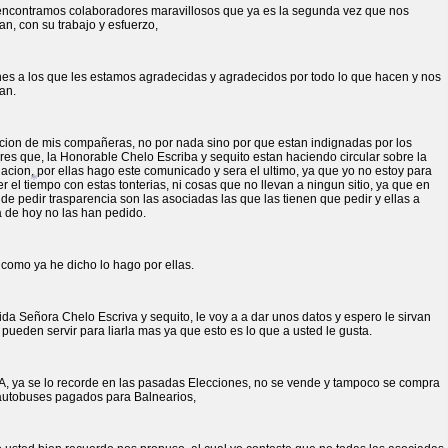
encontramos colaboradores maravillosos que ya es la segunda vez que nos
n, con su trabajo y esfuerzo,
*
*
*
*
nes a los que les estamos agradecidas y agradecidos por todo lo que hacen y nos
an.
icion de mis compañeras, no por nada sino por que estan indignadas por los
es que, la Honorable Chelo Escriba y sequito estan haciendo circular sobre la
acion, por ellas hago este comunicado y sera el ultimo, ya que yo no estoy para
r el tiempo con estas tonterias, ni cosas que no llevan a ningun sitio, ya que en
de pedir trasparencia son las asociadas las que las tienen que pedir y ellas a
a de hoy no las han pedido.
como ya he dicho lo hago por ellas.
*
da Señora Chelo Escriva y sequito, le voy a a dar unos datos y espero le sirvan
 pueden servir para liarla mas ya que esto es lo que a usted le gusta.
A, ya se lo recorde en las pasadas Elecciones, no se vende y tampoco se compra
autobuses pagados para Balnearios,