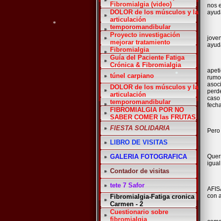
Fibromialgia (video)
nos 
DOLOR de los músculos y la
ayuda
articulación
temporomandibular
Proyecto investigación
jove
mejorar tratamiento
ayud
Fibromialgia
*
Guía del Paciente Fatiga
Crónica & Fibromialgia
apet
túnel carpiano
rumor
asoci
DOLOR de los músculos y la
perde
articulación
caso 
temporomandibular
fech
FIBROMIALGIA POR NO
*
SABER COMER las FRUTAS
FIESTA SOLIDARIA
Pero 
LIBRO DE VISITAS
Queri
GALERIA FOTOGRAFICA
igual
Contador de visitas
tete 7 Safor
AFIS
con 
Fibromialgia-Fatiga cronica
Carmen - 2
Cuestionario sobre
fibromialgia