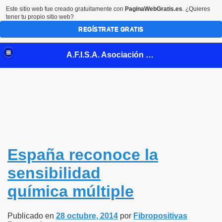
Este sitio web fue creado gratuitamente con
PaginaWebGratis.es
. ¿Quieres
tener tu propio sitio web?
REGÍSTRATE GRATIS
A.F.I.S.A. Asociación Fibromialgia de la Safor
rla
bromialgia
España reconoce la
sensibilidad
ialgia (video)
química múltiple
culación temporomandibular
Publicado en
28 octubre, 2014
por
Fibropositivas
atamiento Fibromialgia