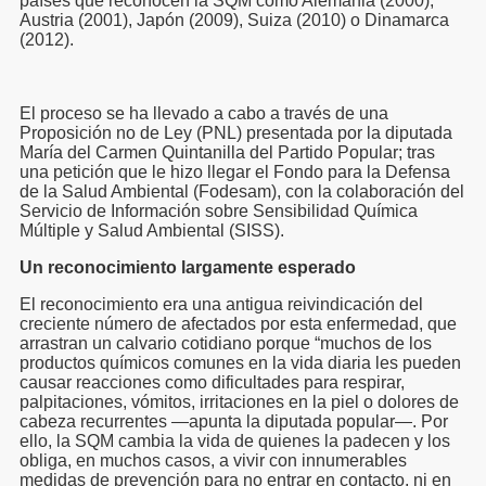
países que reconocen la SQM como Alemania (2000),
Austria (2001), Japón (2009), Suiza (2010) o Dinamarca
(2012).
química múltiple
El proceso se ha llevado a cabo a través de una
Proposición no de Ley (PNL) presentada por la diputada
María del Carmen Quintanilla del Partido Popular; tras
una petición que le hizo llegar el Fondo para la Defensa
de la Salud Ambiental (Fodesam), con la colaboración del
Servicio de Información sobre Sensibilidad Química
Múltiple y Salud Ambiental (SISS).
Un reconocimiento largamente esperado
algia
El reconocimiento era una antigua reivindicación del
creciente número de afectados por esta enfermedad, que
ibromialgia es motivo para declarar invalidez permanente a
arrastran un calvario cotidiano porque “muchos de los
productos químicos comunes en la vida diaria les pueden
causar reacciones como dificultades para respirar,
esvelar el misterio cerebral
palpitaciones, vómitos, irritaciones en la piel o dolores de
cabeza recurrentes —apunta la diputada popular—. Por
Olmedo
ello, la SQM cambia la vida de quienes la padecen y los
obliga, en muchos casos, a vivir con innumerables
medidas de prevención para no entrar en contacto, ni en