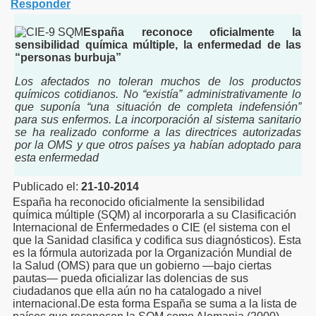
Responder
& Fibromialgia
España reconoce oficialmente la
sensibilidad química múltiple, la enfermedad de las
“personas burbuja”
Los afectados no toleran muchos de los productos
culación temporomandibular
químicos cotidianos. No “existía” administrativamente lo
que suponía “una situación de completa indefensión”
COMER las FRUTAS
para sus enfermos. L
a incorporación al sistema sanitario
se ha realizado conforme a las directrices autorizadas
por la OMS y que otros países ya habían adoptado para
esta enfermedad
Publicado el:
21-10-2014
España ha reconocido oficialmente la sensibilidad
química múltiple (SQM) al incorporarla a su Clasificación
Internacional de Enfermedades o CIE (el sistema con el
que la Sanidad clasifica y codifica sus diagnósticos). Esta
es la fórmula autorizada por la Organización Mundial de
la Salud (OMS) para que un gobierno —bajo ciertas
pautas— pueda oficializar las dolencias de sus
ciudadanos que ella aún no ha catalogado a nivel
n - 2
internacional.De
esta forma España se suma a la lista de