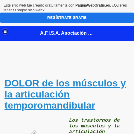
Este sitio web fue creado gratuitamente con
PaginaWebGratis.es
. ¿Quieres
tener tu propio sitio web?
REGÍSTRATE GRATIS
A.F.I.S.A. Asociación Fibromialgia de la Safor
rla
DOLOR de los músculos y
bromialgia
la articulación
temporomandibular
ialgia (video)
Los trastornos de
culación temporomandibular
los músculos y la
articulación
atamiento Fibromialgia