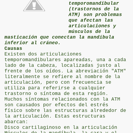
temporomandibular
(trastornos de la
& Fibromialgia
ATM) son problemas
que afectan las
articulaciones y
músculos de la
masticación que conectan la mandíbula
culación temporomandibular
inferior al cráneo.
Causas
COMER las FRUTAS
Existen dos articulaciones
temporomandibulares apareadas, una a cada
lado de la cabeza, localizadas justo al
frente de los oídos. La abreviación "ATM"
literalmente se refiere al nombre de la
articulación, pero con frecuencia se
utiliza para referirse a cualquier
trastorno o síntoma de esta región.
Muchos síntomas relacionados con la ATM
son causados por efectos del estrés
físico sobre las estructuras alrededor de
la articulación. Estas estructuras
abarcan:
n - 2
Disco cartilaginoso en la articulación