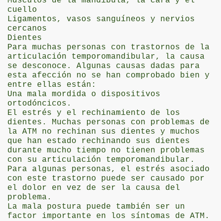
Músculos de la mandíbula, la cara y el
cuello
Ligamentos, vasos sanguíneos y nervios
cercanos
química múltiple
Dientes
Para muchas personas con trastornos de la
articulación temporomandibular, la causa
se desconoce. Algunas causas dadas para
esta afección no se han comprobado bien y
entre ellas están:
Una mala mordida o dispositivos
ortodóncicos.
El estrés y el rechinamiento de los
dientes. Muchas personas con problemas de
la ATM no rechinan sus dientes y muchos
algia
que han estado rechinando sus dientes
durante mucho tiempo no tienen problemas
ibromialgia es motivo para declarar invalidez permanente a
con su articulación temporomandibular.
Para algunas personas, el estrés asociado
esvelar el misterio cerebral
con este trastorno puede ser causado por
el dolor en vez de ser la causa del
Olmedo
problema.
La mala postura puede también ser un
factor importante en los síntomas de ATM.