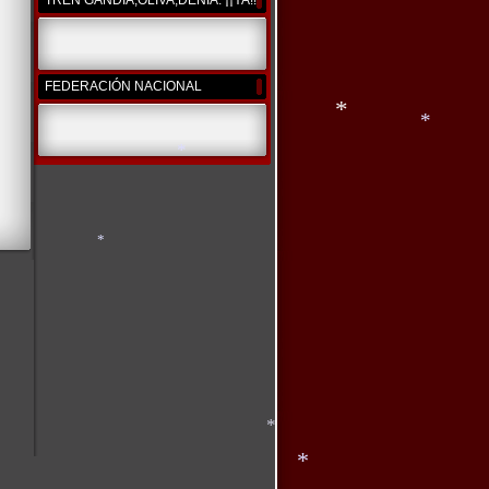
*
TREN GANDIA,OLIVA,DENIA. ¡¡YA!!
FEDERACIÓN NACIONAL
*
*
*
*