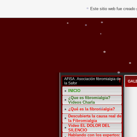
Este sitio web fue creado
*
*
*
*
*
*
*
AFISA . Asociación fibromialgia de
GAL
la Safor
*
INICIO
¿Que es fibromialgia?
Videos Charla
¿Qué es la fibromialgia?
Descubierta la causa real de
la Fibromialgia
*
Video EL DOLOR DEL
*
SILENCIO
Hablando con los expertos: