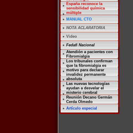
*
España reconoce la
sensibilidad química
múltiple
MANUAL CTO
NOTA ACLARATORIA
Video
Fedafi Nacional
Atendión a pacientes con
Fibromialgia
Los tribunales confirman
que la fibromialgia es
motivo para declarar
invalidez permanente
absoluta
Las nuevas tecnologías
ayudan a desvelar el
misterio cerebral
Reunión Decano Germán
Cerda Olmedo
Artículo especial