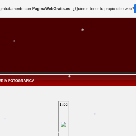
 gratuitamente con
PaginaWebGratis.es
. ¿Quieres tener tu propio sitio web?
*
*
*
ERIA FOTOGRAFICA
*
1.jpg
*
*