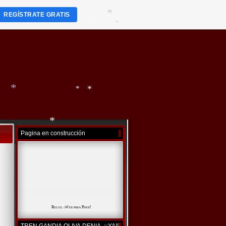
*
REGÍSTRATE GRATIS
*
*
*
*
*
*
Pagina en construcción
*
RelojesWeb
para
Pisos
!