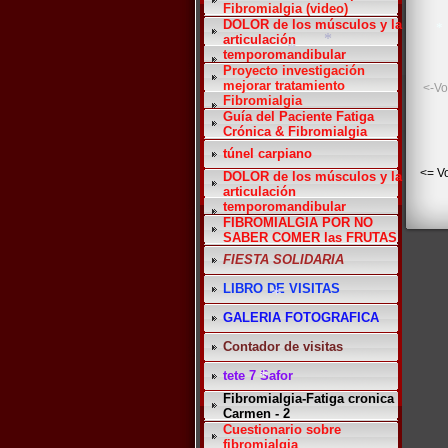
Fibromialgia (video)
DOLOR de los músculos y la
articulación
temporomandibular
Proyecto investigación
mejorar tratamiento
<-Vo
*
Fibromialgia
*
Guía del Paciente Fatiga
Crónica & Fibromialgia
túnel carpiano
<= Vo
DOLOR de los músculos y la
articulación
temporomandibular
FIBROMIALGIA POR NO
SABER COMER las FRUTAS
FIESTA SOLIDARIA
LIBRO DE VISITAS
GALERIA FOTOGRAFICA
Contador de visitas
*
tete 7 Safor
Fibromialgia-Fatiga cronica
Carmen - 2
Cuestionario sobre
fibromialgia