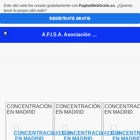
Este sitio web fue creado gratuitamente con
PaginaWebGratis.es
. ¿Quieres
tener tu propio sitio web?
REGÍSTRATE GRATIS
A.F.I.S.A. Asociación Fibromialgia de la Safor
rla
bromialgia
CONCENTRACIÓN
CONCENTRACIÓN
CONCENTRAC
EN MADRID
EN MADRID
EN MADRID
ialgia (video)
culación temporomandibular
atamiento Fibromialgia